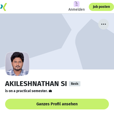
Job posten
Anmelden
AKILESHNATHAN SI
Basis
is on a practical semester. 💼
Ganzes Profil ansehen