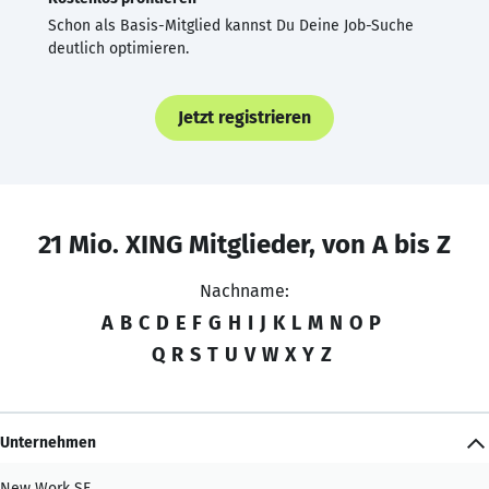
Schon als Basis-Mitglied kannst Du Deine Job-Suche
deutlich optimieren.
Jetzt registrieren
21 Mio. XING Mitglieder, von A bis Z
Nachname:
A
B
C
D
E
F
G
H
I
J
K
L
M
N
O
P
Q
R
S
T
U
V
W
X
Y
Z
Unternehmen
New Work SE