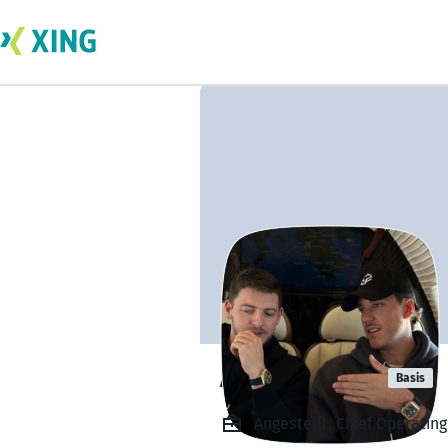
Aaron Mccall
Basis
Angestellt, Chief Operating