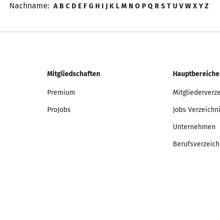
Nachname:
A
B
C
D
E
F
G
H
I
J
K
L
M
N
O
P
Q
R
S
T
U
V
W
X
Y
Z
Mitgliedschaften
Hauptbereiche
Premium
Mitgliederverz
ProJobs
Jobs Verzeichn
Unternehmen
Berufsverzeich