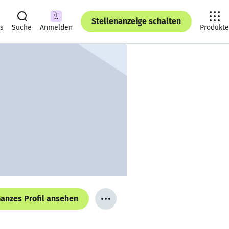
Stellenanzeige schalten
ts
Suche
Anmelden
Produkte
anzes Profil ansehen