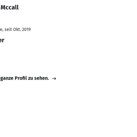
 Mccall
, seit Okt. 2019
er
 ganze Profil zu sehen.