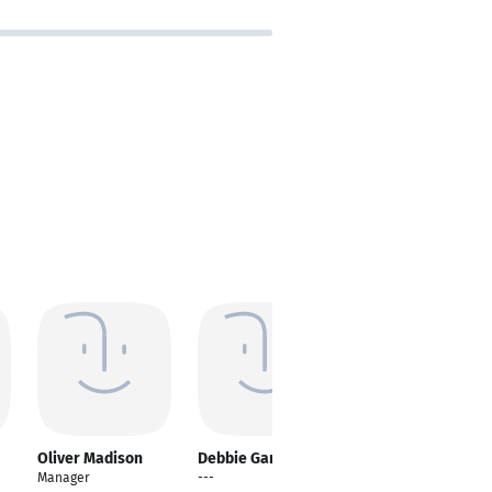
Oliver Madison
Debbie Garfield
Marle Thomas
Manager
---
---