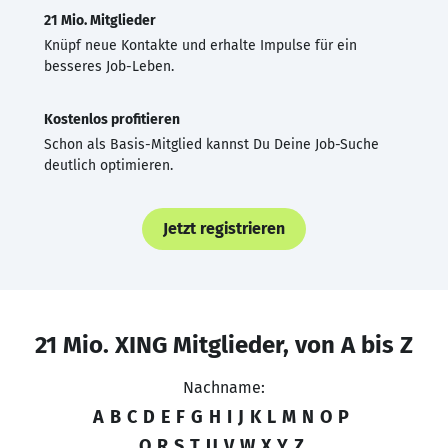
21 Mio. Mitglieder
Knüpf neue Kontakte und erhalte Impulse für ein
besseres Job-Leben.
Kostenlos profitieren
Schon als Basis-Mitglied kannst Du Deine Job-Suche
deutlich optimieren.
Jetzt registrieren
21 Mio. XING Mitglieder, von A bis Z
Nachname:
A
B
C
D
E
F
G
H
I
J
K
L
M
N
O
P
Q
R
S
T
U
V
W
X
Y
Z