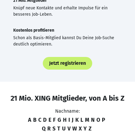
21 Mio. Mitglieder
Knüpf neue Kontakte und erhalte Impulse für ein
besseres Job-Leben.
Kostenlos profitieren
Schon als Basis-Mitglied kannst Du Deine Job-Suche
deutlich optimieren.
Jetzt registrieren
21 Mio. XING Mitglieder, von A bis Z
Nachname:
A
B
C
D
E
F
G
H
I
J
K
L
M
N
O
P
Q
R
S
T
U
V
W
X
Y
Z