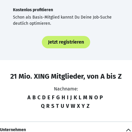
Kostenlos profitieren
Schon als Basis-Mitglied kannst Du Deine Job-Suche
deutlich optimieren.
Jetzt registrieren
21 Mio. XING Mitglieder, von A bis Z
Nachname:
A
B
C
D
E
F
G
H
I
J
K
L
M
N
O
P
Q
R
S
T
U
V
W
X
Y
Z
Unternehmen