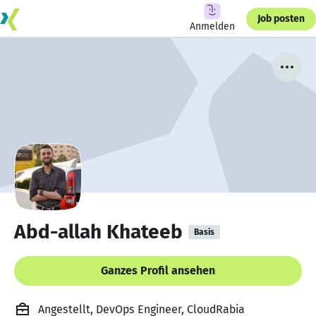
Job posten
Anmelden
Abd-allah Khateeb
Basis
Ganzes Profil ansehen
Angestellt, DevOps Engineer, CloudRabia