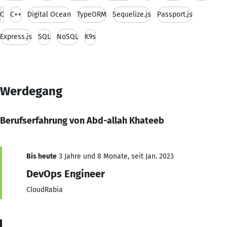
C
C++
Digital Ocean
TypeORM
Sequelize.js
Passport.js
Express.js
SQL
NoSQL
K9s
Werdegang
Berufserfahrung von Abd-allah Khateeb
Bis heute
3 Jahre und 8 Monate, seit Jan. 2023
DevOps Engineer
CloudRabia