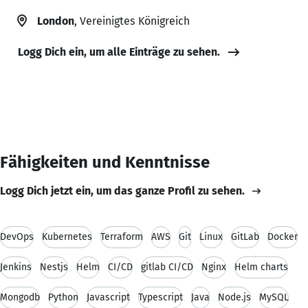
London
, Vereinigtes Königreich
Logg Dich ein, um alle Einträge zu sehen.
Fähigkeiten und Kenntnisse
Logg Dich jetzt ein, um das ganze Profil zu sehen.
DevOps
Kubernetes
Terraform
AWS
Git
Linux
GitLab
Docker
Jenkins
Nestjs
Helm
CI/CD
gitlab CI/CD
Nginx
Helm charts
Mongodb
Python
Javascript
Typescript
Java
Node.js
MySQL