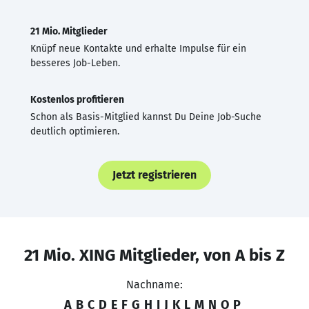
21 Mio. Mitglieder
Knüpf neue Kontakte und erhalte Impulse für ein
besseres Job-Leben.
Kostenlos profitieren
Schon als Basis-Mitglied kannst Du Deine Job-Suche
deutlich optimieren.
Jetzt registrieren
21 Mio. XING Mitglieder, von A bis Z
Nachname:
A
B
C
D
E
F
G
H
I
J
K
L
M
N
O
P