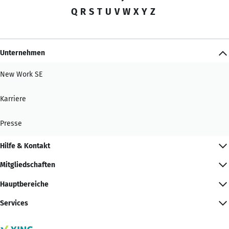
Q
R
S
T
U
V
W
X
Y
Z
Unternehmen
New Work SE
Karriere
Presse
Hilfe & Kontakt
Mitgliedschaften
Hauptbereiche
Services