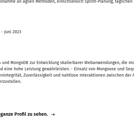
eilnahme an agilen Methoden, einschließlich Sprint-Planung, täglichen
 - Juni 2023
 und MongoDB zur Entwicklung skalierbarer Webanwendungen, die mo
 eine hohe Leistung gewährleisten. - Einsatz von Mongoose und Sequel
integrität, Zuverlässigkeit und nahtlose Interaktionen zwischen de
rzustellen.
 ganze Profil zu sehen.