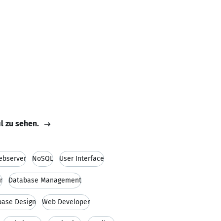
il zu sehen.
ebserver
NoSQL
User Interface
r
Database Management
base Design
Web Developer