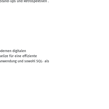
 Stand-ups und Retrospektiven .
dernen digitalen
ize für eine effiziente
r Anwendung und sowohl SQL- als