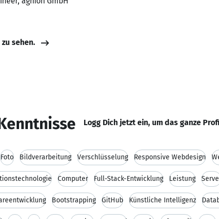
gineer, agnion GmbH
e zu sehen.
Kenntnisse
Logg Dich jetzt ein, um das ganze Prof
Foto
Bildverarbeitung
Verschlüsselung
Responsive Webdesign
W
tionstechnologie
Computer
Full-Stack-Entwicklung
Leistung
Serve
areentwicklung
Bootstrapping
GitHub
Künstliche Intelligenz
Data