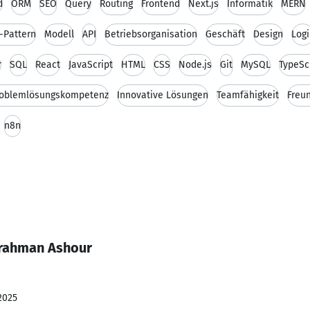
d
ORM
SEO
Query
Routing
Frontend
Next.js
Informatik
MERN
-Pattern
Modell
API
Betriebsorganisation
Geschäft
Design
Logi
r
SQL
React
JavaScript
HTML
CSS
Node.js
Git
MySQL
TypeSc
oblemlösungskompetenz
Innovative Lösungen
Teamfähigkeit
Freun
n8n
lrahman Ashour
2025