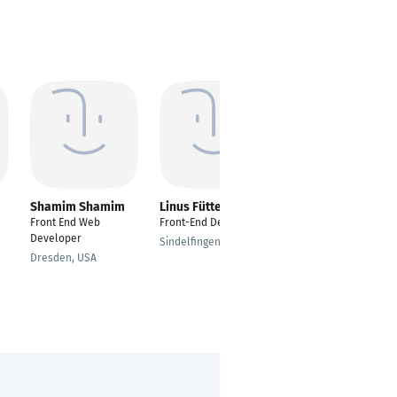
Shamim Shamim
Linus Fütterer
Roopashree
roopashree
Front End Web
Front-End Developer
Frontend Developer
Developer
Sindelfingen
Berlin
Dresden, USA