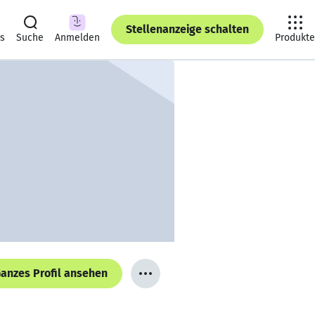
Stellenanzeige schalten
ts
Suche
Anmelden
Produkte
anzes Profil ansehen