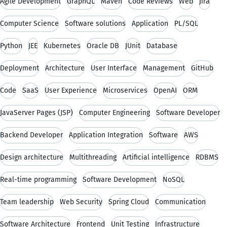
Agile Development
GraphQL
Maven
Code Reviews
Web
Jira
Computer Science
Software solutions
Application
PL/SQL
Python
JEE
Kubernetes
Oracle DB
JUnit
Database
Deployment
Architecture
User Interface
Management
GitHub
Code
SaaS
User Experience
Microservices
OpenAI
ORM
JavaServer Pages (JSP)
Computer Engineering
Software Developer
Backend Developer
Application Integration
Software
AWS
Design architecture
Multithreading
Artificial intelligence
RDBMS
Real-time programming
Software Development
NoSQL
Team leadership
Web Security
Spring Cloud
Communication
Software Architecture
Frontend
Unit Testing
Infrastructure