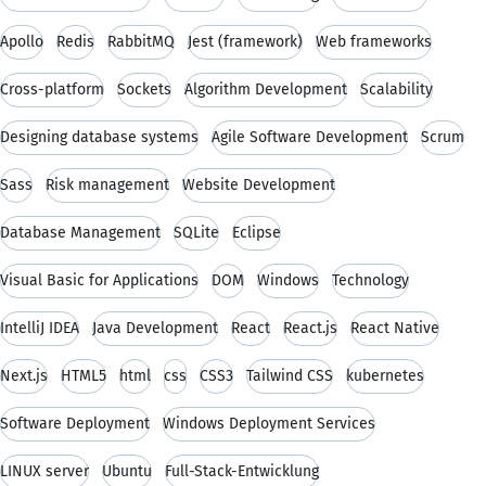
Apollo
Redis
RabbitMQ
Jest (framework)
Web frameworks
Cross-platform
Sockets
Algorithm Development
Scalability
Designing database systems
Agile Software Development
Scrum
Sass
Risk management
Website Development
Database Management
SQLite
Eclipse
Visual Basic for Applications
DOM
Windows
Technology
IntelliJ IDEA
Java Development
React
React.js
React Native
Next.js
HTML5
html
css
CSS3
Tailwind CSS
kubernetes
Software Deployment
Windows Deployment Services
LINUX server
Ubuntu
Full-Stack-Entwicklung