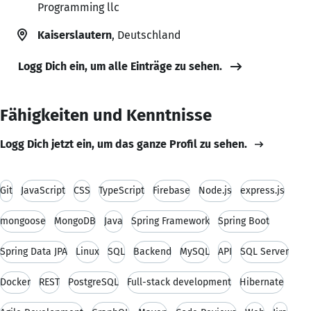
Programming llc
Kaiserslautern
, Deutschland
Logg Dich ein, um alle Einträge zu sehen.
Fähigkeiten und Kenntnisse
Logg Dich jetzt ein, um das ganze Profil zu sehen.
Git
JavaScript
CSS
TypeScript
Firebase
Node.js
express.js
mongoose
MongoDB
Java
Spring Framework
Spring Boot
Spring Data JPA
Linux
SQL
Backend
MySQL
API
SQL Server
Docker
REST
PostgreSQL
Full-stack development
Hibernate