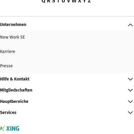
Q
R
S
T
U
V
W
X
Y
Z
Unternehmen
New Work SE
Karriere
Presse
Hilfe & Kontakt
Mitgliedschaften
Hauptbereiche
Services