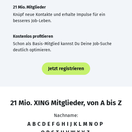
21 Mio. Mitglieder
Knüpf neue Kontakte und erhalte Impulse für ein
besseres Job-Leben.
Kostenlos profitieren
Schon als Basis-Mitglied kannst Du Deine Job-Suche
deutlich optimieren.
Jetzt registrieren
21 Mio. XING Mitglieder, von A bis Z
Nachname:
A
B
C
D
E
F
G
H
I
J
K
L
M
N
O
P