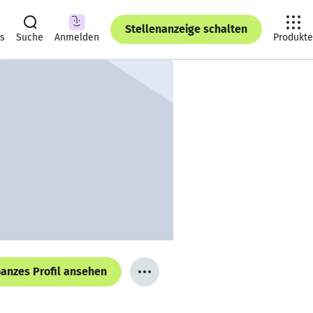
Stellenanzeige schalten
ts
Suche
Anmelden
Produkte
anzes Profil ansehen