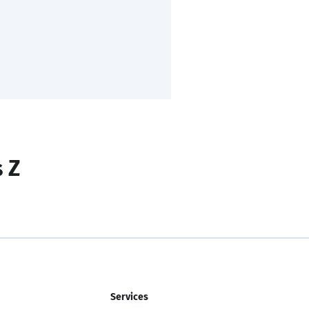
s Z
Services