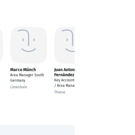
Marco Münch
Juan Antonio
Martin Damian
Fernández Noya
Area Manager South
Area Sales Manager
Key Account Manager
Germany
Large Retail (Mitte)
/ Area Manager DACH
Limeshain
Bonn
Thiene