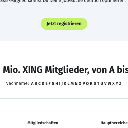
asis-Mitglied kannst Du Deine Job-Suche deutlich optimieren.
Jetzt registrieren
 Mio. XING Mitglieder, von A bi
Nachname:
A
B
C
D
E
F
G
H
I
J
K
L
M
N
O
P
Q
R
S
T
U
V
W
X
Y
Z
Mitgliedschaften
Hauptbereiche