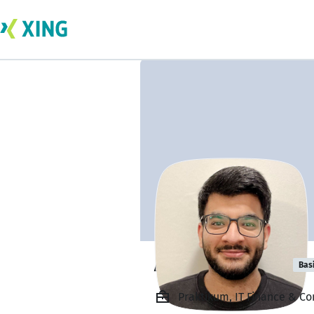
Abdullah Ghori
Bas
Praktikum, IT Finance & C