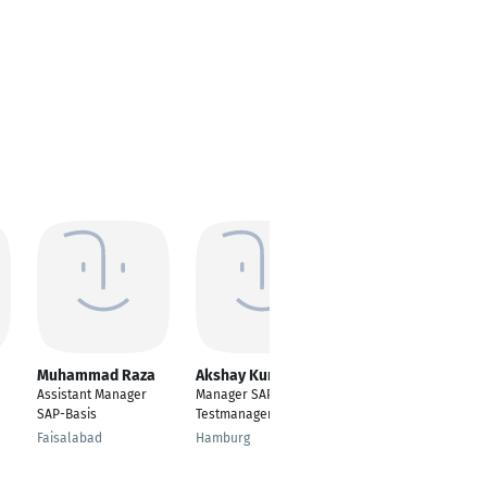
Muhammad Raza
Akshay Kumar
Digvijay Singh
Khangarot
Assistant Manager
Manager SAP
Package Specialist
SAP-Basis
Testmanagement
Solingen
Faisalabad
Hamburg