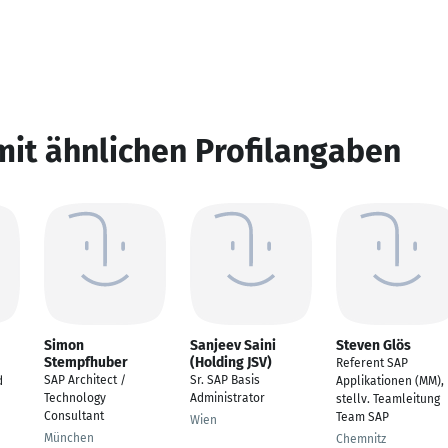
mit ähnlichen Profilangaben
Simon
Sanjeev Saini
Steven Glös
Stempfhuber
(Holding JSV)
Referent SAP
SAP Architect /
Sr. SAP Basis
d
Applikationen (MM),
Technology
Administrator
stellv. Teamleitung
Consultant
Team SAP
Wien
München
Chemnitz