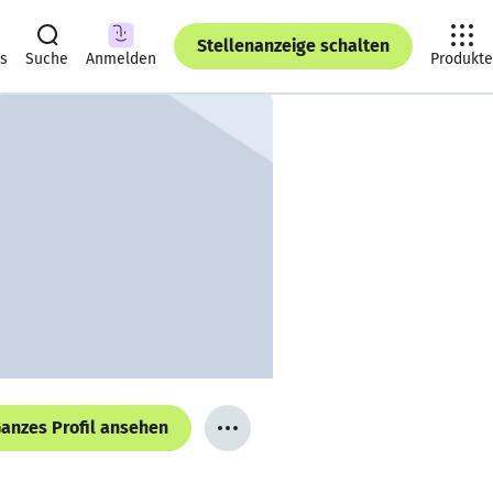
Stellenanzeige schalten
ts
Suche
Anmelden
Produkte
anzes Profil ansehen