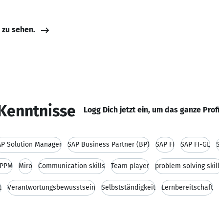
e zu sehen.
Kenntnisse
Logg Dich jetzt ein, um das ganze Prof
P Solution Manager
SAP Business Partner (BP)
SAP FI
SAP FI-GL
 PPM
Miro
Communication skills
Team player
problem solving skil
t
Verantwortungsbewusstsein
Selbstständigkeit
Lernbereitschaft