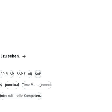
il zu sehen.
SAP FI-AP
SAP FI-AR
SAP
ls
punctual
Time Management
Interkulturelle Kompetenz