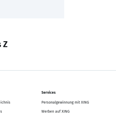
s Z
Services
eichnis
Personalgewinnung mit XING
is
Werben auf XING