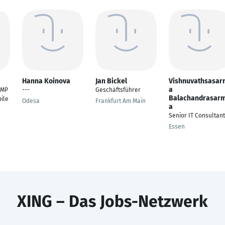
Hanna Koinova
Jan Bickel
Vishnuvathsasar
a
PMP
---
Geschäftsführer
Balachandrasar
bile
Odesa
Frankfurt Am Main
a
Senior IT Consultant
Essen
XING – Das Jobs-Netzwerk