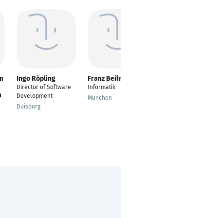
m
Ingo Röpling
Franz Beilmaier
Mark Haack
Director of Software
Informatik
Software Engineer
m
Development
Mobile
München
Duisburg
Berlin