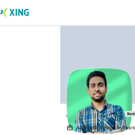
Abdullah Tariq
Basi
Angestellt, Senior Softwar