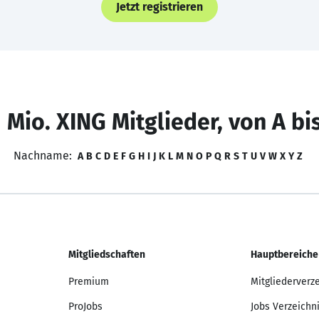
Jetzt registrieren
 Mio. XING Mitglieder, von A bi
Nachname:
A
B
C
D
E
F
G
H
I
J
K
L
M
N
O
P
Q
R
S
T
U
V
W
X
Y
Z
Mitgliedschaften
Hauptbereiche
Premium
Mitgliederverz
ProJobs
Jobs Verzeichn