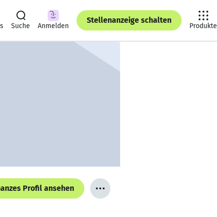
Stellenanzeige schalten
ts
Suche
Anmelden
Produkte
anzes Profil ansehen