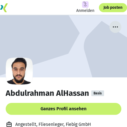
Job posten
Anmelden
Abdulrahman AlHassan
Basis
Ganzes Profil ansehen
Angestellt, Fliesenleger, Fiebig GmbH