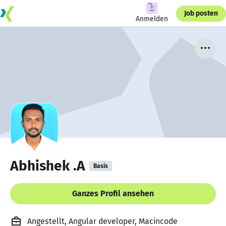
Job posten
Anmelden
Abhishek .A
Basis
Ganzes Profil ansehen
Angestellt, Angular developer, Macincode