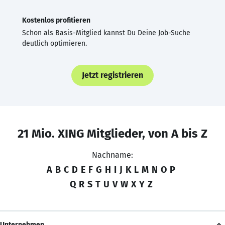
Kostenlos profitieren
Schon als Basis-Mitglied kannst Du Deine Job-Suche
deutlich optimieren.
Jetzt registrieren
21 Mio. XING Mitglieder, von A bis Z
Nachname:
A
B
C
D
E
F
G
H
I
J
K
L
M
N
O
P
Q
R
S
T
U
V
W
X
Y
Z
Unternehmen