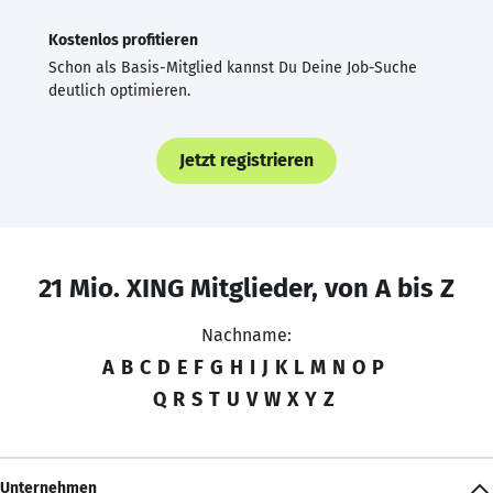
Kostenlos profitieren
Schon als Basis-Mitglied kannst Du Deine Job-Suche
deutlich optimieren.
Jetzt registrieren
21 Mio. XING Mitglieder, von A bis Z
Nachname:
A
B
C
D
E
F
G
H
I
J
K
L
M
N
O
P
Q
R
S
T
U
V
W
X
Y
Z
Unternehmen