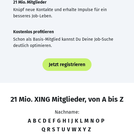
21 Mio. Mitglieder
Knüpf neue Kontakte und erhalte Impulse für ein
besseres Job-Leben.
Kostenlos profitieren
Schon als Basis-Mitglied kannst Du Deine Job-Suche
deutlich optimieren.
Jetzt registrieren
21 Mio. XING Mitglieder, von A bis Z
Nachname:
A
B
C
D
E
F
G
H
I
J
K
L
M
N
O
P
Q
R
S
T
U
V
W
X
Y
Z