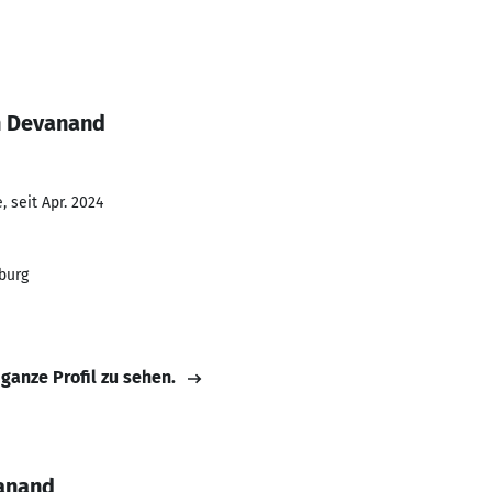
h Devanand
 seit Apr. 2024
burg
 ganze Profil zu sehen.
vanand