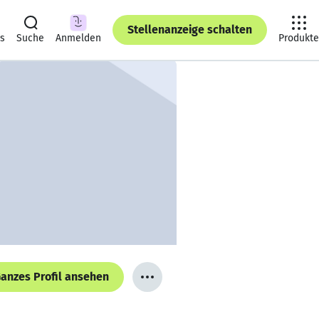
Stellenanzeige schalten
ts
Suche
Anmelden
Produkte
anzes Profil ansehen