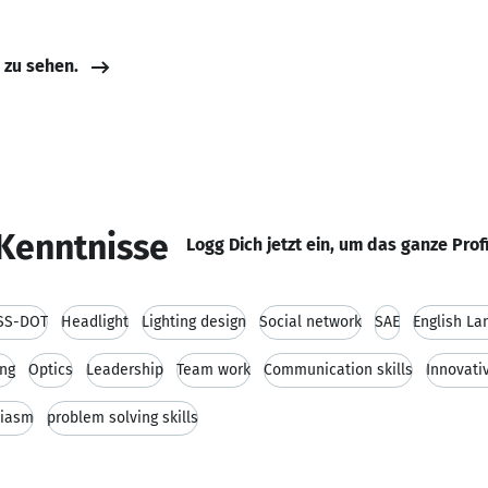
e zu sehen.
Kenntnisse
Logg Dich jetzt ein, um das ganze Prof
SS-DOT
Headlight
Lighting design
Social network
SAE
English La
ing
Optics
Leadership
Team work
Communication skills
Innovati
siasm
problem solving skills