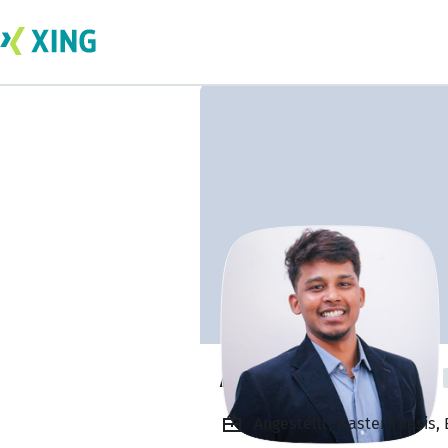
Achith Devanand
Angestellt, Master Thesis