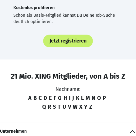
Kostenlos profitieren
Schon als Basis-Mitglied kannst Du Deine Job-Suche
deutlich optimieren.
Jetzt registrieren
21 Mio. XING Mitglieder, von A bis Z
Nachname:
A
B
C
D
E
F
G
H
I
J
K
L
M
N
O
P
Q
R
S
T
U
V
W
X
Y
Z
Unternehmen