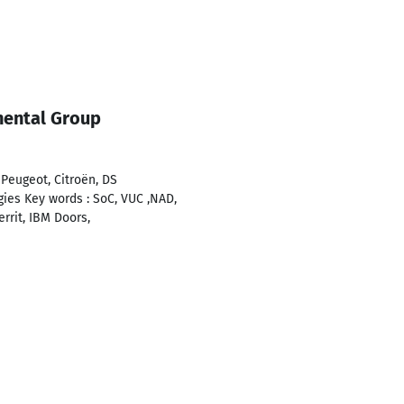
nental Group
(Peugeot, Citroën, DS
gies Key words : SoC, VUC ,NAD,
rrit, IBM Doors,