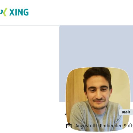
Achref Gharbi
Basis
Angestellt, Embedded Softw