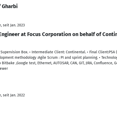
f Gharbi
 seit Jan. 2023
gineer at Focus Corporation on behalf of Conti
upervision Box. • Intermediate Client: Continental. • Final Client:PSA 
opment methodology :Agile Scrum : PI and sprint planning. • Technolo
Bitbake ,Google test, Ethernet, AUTOSAR, CAN, GIT, JIRA, Confluence, Ge
iewer
 seit Jan. 2022