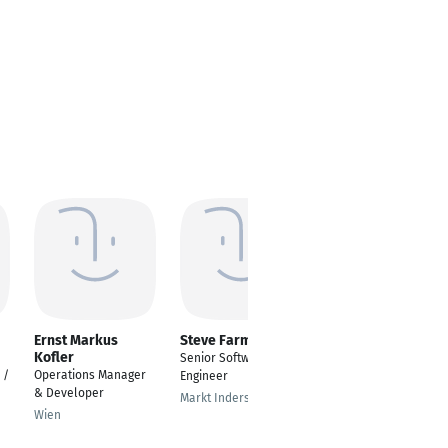
Ernst Markus
Steve Farmwald
Martin Blümel
Kofler
Senior Software
Software Designer
 /
Operations Manager
Engineer
und Developer
& Developer
Middleware
Markt Indersdorf
Wien
München