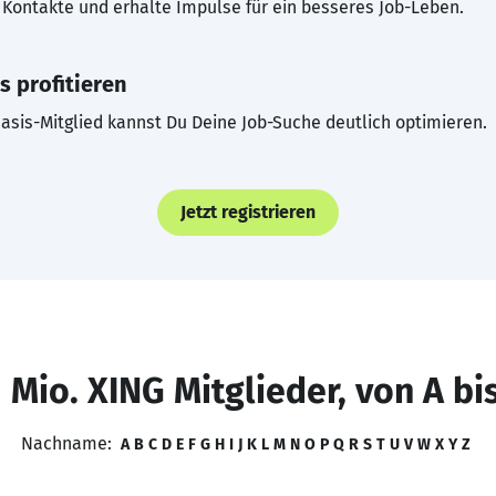
Kontakte und erhalte Impulse für ein besseres Job-Leben.
s profitieren
asis-Mitglied kannst Du Deine Job-Suche deutlich optimieren.
Jetzt registrieren
 Mio. XING Mitglieder, von A bi
Nachname:
A
B
C
D
E
F
G
H
I
J
K
L
M
N
O
P
Q
R
S
T
U
V
W
X
Y
Z