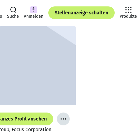
Stellenanzeige schalten
ts
Suche
Anmelden
Produkte
anzes Profil ansehen
roup, Focus Corporation