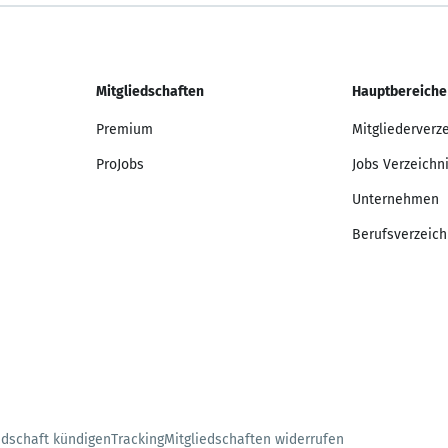
Mitgliedschaften
Hauptbereiche
Premium
Mitgliederverz
ProJobs
Jobs Verzeichn
Unternehmen
Berufsverzeich
edschaft kündigen
Tracking
Mitgliedschaften widerrufen