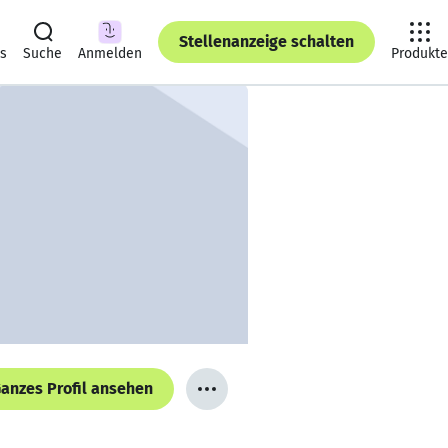
Stellenanzeige schalten
ts
Suche
Anmelden
Produkte
anzes Profil ansehen