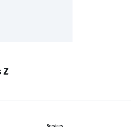
s Z
Services