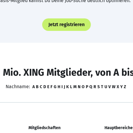
asis-Mitglied kannst Du Deine Job-Suche deutlich optimieren.
Jetzt registrieren
 Mio. XING Mitglieder, von A bi
Nachname:
A
B
C
D
E
F
G
H
I
J
K
L
M
N
O
P
Q
R
S
T
U
V
W
X
Y
Z
Mitgliedschaften
Hauptbereiche