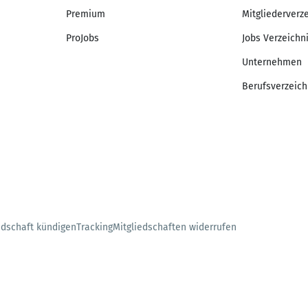
Premium
Mitgliederverz
ProJobs
Jobs Verzeichn
Unternehmen
Berufsverzeich
edschaft kündigen
Tracking
Mitgliedschaften widerrufen