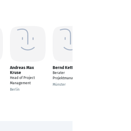
Andreas Max
Bernd Kettler
Andreas kühn
Kruse
Berater
Projektmanager
Head of Project
Projektmanagement
Leipzig
Management
Münster
Berlin