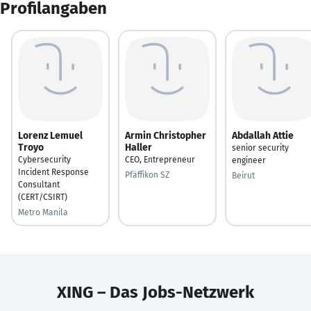
Profilangaben
Lorenz Lemuel
Armin Christopher
Abdallah Attie
Troyo
Haller
senior security
Cybersecurity
CEO, Entrepreneur
engineer
Incident Response
Pfäffikon SZ
Beirut
Consultant
(CERT/CSIRT)
Metro Manila
XING – Das Jobs-Netzwerk