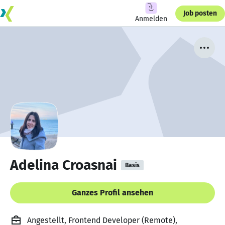
Job posten
Anmelden
Adelina Croasnai
Basis
Ganzes Profil ansehen
Angestellt, Frontend Developer (Remote),