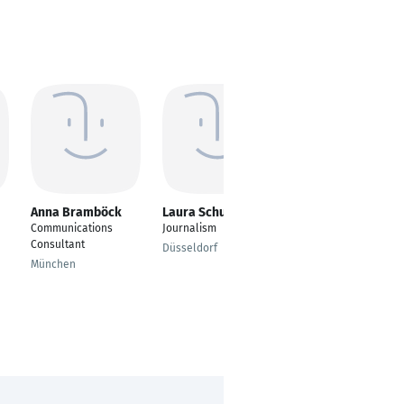
Anna Bramböck
Laura Schuppert
Sebastian Lammel
Communications
Journalism
Manager Business
Consultant
Development / Head
Düsseldorf
of Communications
München
Neu-Isenburg