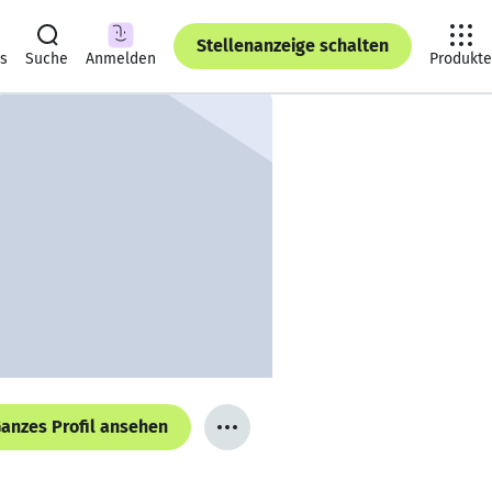
Stellenanzeige schalten
ts
Suche
Anmelden
Produkte
anzes Profil ansehen