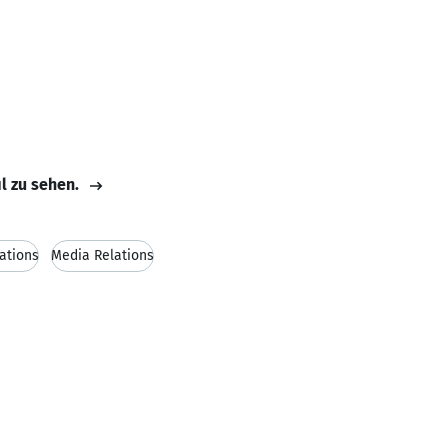
il zu sehen.
lations
Media Relations