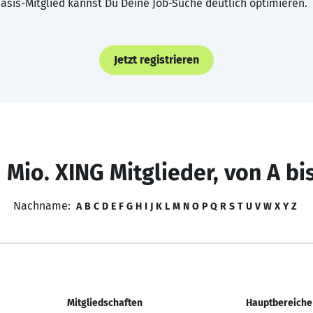
asis-Mitglied kannst Du Deine Job-Suche deutlich optimieren.
Jetzt registrieren
 Mio. XING Mitglieder, von A bi
Nachname:
A
B
C
D
E
F
G
H
I
J
K
L
M
N
O
P
Q
R
S
T
U
V
W
X
Y
Z
Mitgliedschaften
Hauptbereiche