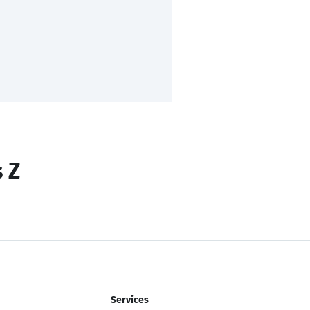
s Z
Services