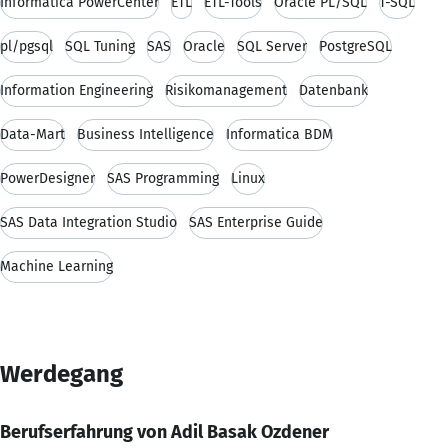
Informatica PowerCenter
ETL
ETL-Tools
Oracle PL/SQL
T-SQL
pl/pgsql
SQL Tuning
SAS
Oracle
SQL Server
PostgreSQL
Information Engineering
Risikomanagement
Datenbank
Data-Mart
Business Intelligence
Informatica BDM
PowerDesigner
SAS Programming
Linux
SAS Data Integration Studio
SAS Enterprise Guide
Machine Learning
Werdegang
Berufserfahrung von Adil Basak Ozdener