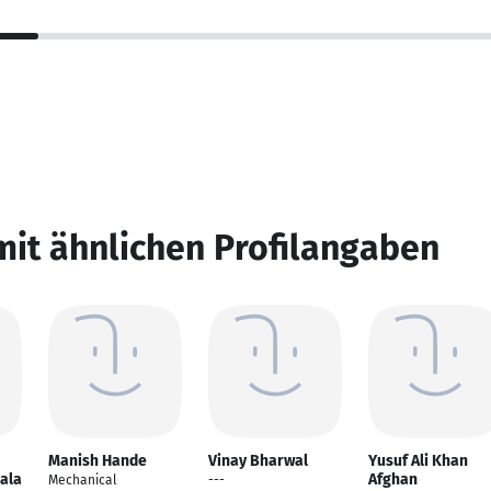
mit ähnlichen Profilangaben
Manish Hande
Vinay Bharwal
Yusuf Ali Khan
ala
Afghan
Mechanical
---