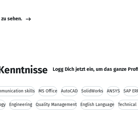
e zu sehen.
Kenntnisse
Logg Dich jetzt ein, um das ganze Prof
munication skills
MS Office
AutoCAD
SolidWorks
ANSYS
SAP ER
ogy
Engineering
Quality Management
English Language
Technical