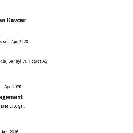
Can Kavcar
 seit Apr. 2020
laj Sanayi ve Ticaret AŞ.
 - Apr. 2020
nagement
ret LTD. ŞTİ.
 Jan. 2016