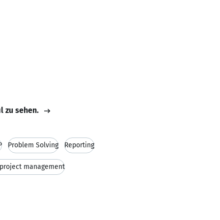
il zu sehen.
P
Problem Solving
Reporting
 project management