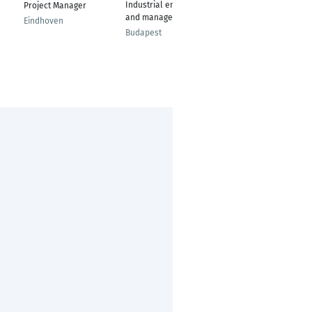
Industrial engineering
SPS Programmierung
Project Manager
and management
/Inbetriebnahme
Eindhoven
Ingenieur
Budapest
Passau