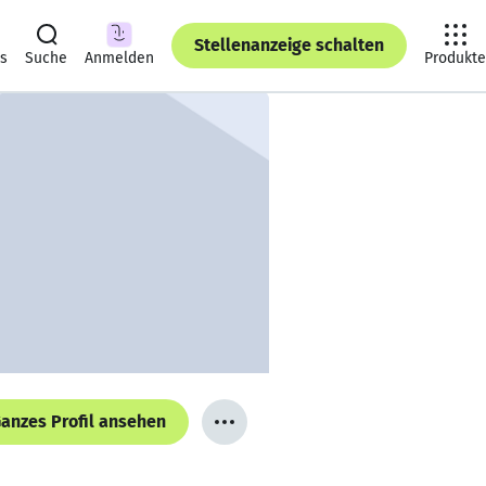
Stellenanzeige schalten
ts
Suche
Anmelden
Produkte
anzes Profil ansehen