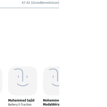
A1-A2 (Grundkenntnisse)
Muhammad Sajid
Mohammed
Mohamed Ali B.Sc.
Mudabbiruddin
| PMP®| RMP®
Battery E-Traction