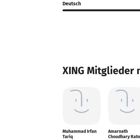
Deutsch
XING Mitglieder 
Muhammad Irfan
Amarnath
Tariq
Choudhary Ratn