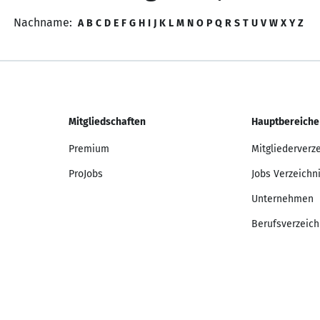
Nachname:
A
B
C
D
E
F
G
H
I
J
K
L
M
N
O
P
Q
R
S
T
U
V
W
X
Y
Z
Mitgliedschaften
Hauptbereiche
Premium
Mitgliederverz
ProJobs
Jobs Verzeichn
Unternehmen
Berufsverzeich