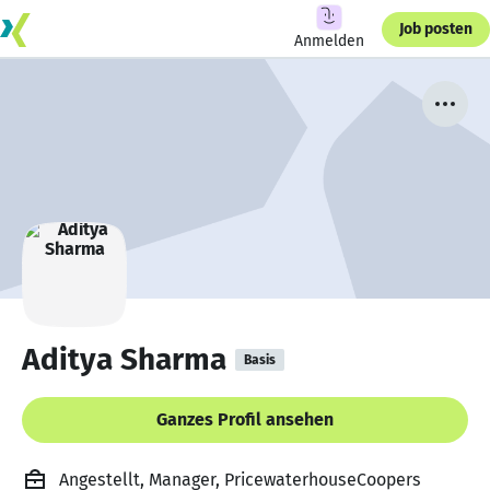
Job posten
Anmelden
Aditya Sharma
Basis
Ganzes Profil ansehen
Angestellt, Manager, PricewaterhouseCoopers