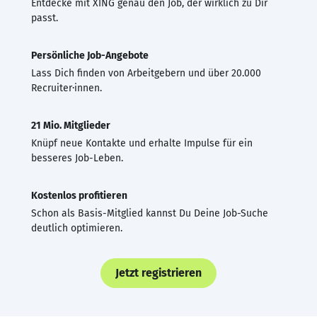
Entdecke mit XING genau den Job, der wirklich zu Dir
passt.
Persönliche Job-Angebote
Lass Dich finden von Arbeitgebern und über 20.000
Recruiter·innen.
21 Mio. Mitglieder
Knüpf neue Kontakte und erhalte Impulse für ein
besseres Job-Leben.
Kostenlos profitieren
Schon als Basis-Mitglied kannst Du Deine Job-Suche
deutlich optimieren.
Jetzt registrieren