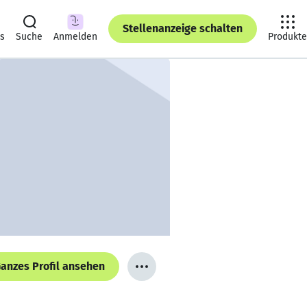
Stellenanzeige schalten
ts
Suche
Anmelden
Produkte
anzes Profil ansehen