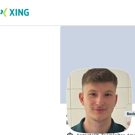
Adrian Cyqalla
Basi
ist offen für Projekte. 🔎