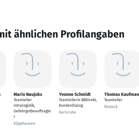
mit ähnlichen Profilangaben
n
Mario Naujoks
Yvonne Schmidt
Thomas Kaufman
Teamleiter
Teamleiterin BBDirekt,
Teamleiter
Intralogistik,
KundenDialog
Rostock
Gefahrgutbeauftragte
Karlsruhe
r
Klipphausen