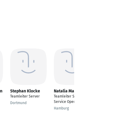
n
Stephan Klocke
Natalia Makarova
Markus Stroh
Teamleiter Server
Teamleiter Sales and
Teamleiter Web
Service Operations
Experience
Dortmund
Management / Scrum
Hamburg
Master / Agile Coach
München