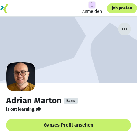
Job posten
Anmelden
Adrian Marton
Basis
is out learning. 🎓
Ganzes Profil ansehen