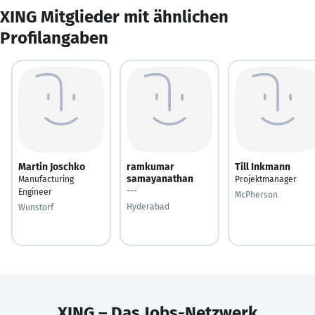
XING Mitglieder mit ähnlichen
Profilangaben
Martin Joschko
ramkumar
Till Inkmann
samayanathan
Manufacturing
Projektmanager
---
Engineer
McPherson
Hyderabad
Wunstorf
XING – Das Jobs-Netzwerk