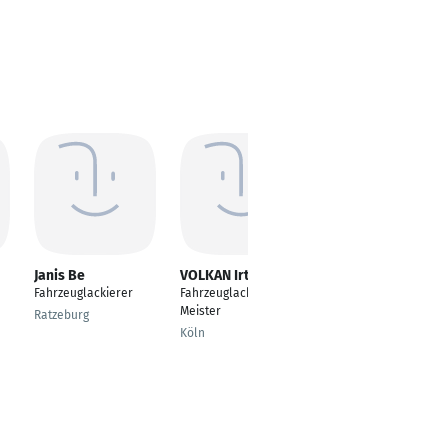
Janis Be
VOLKAN Irtem
Martin Fritzsche
Fahrzeuglackierer
Fahrzeuglackierer
Fahrzeuglackierer
Meister
Ratzeburg
Magdeburg
Köln