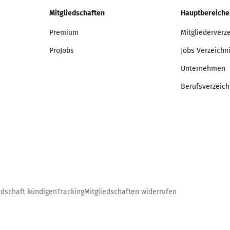
Mitgliedschaften
Hauptbereiche
Premium
Mitgliederverz
ProJobs
Jobs Verzeichn
Unternehmen
Berufsverzeich
edschaft kündigen
Tracking
Mitgliedschaften widerrufen