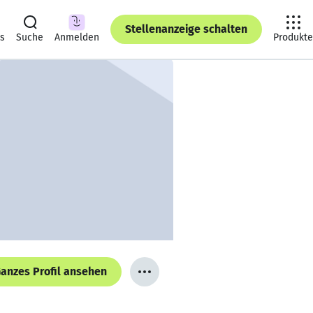
Stellenanzeige schalten
ts
Suche
Anmelden
Produkte
anzes Profil ansehen