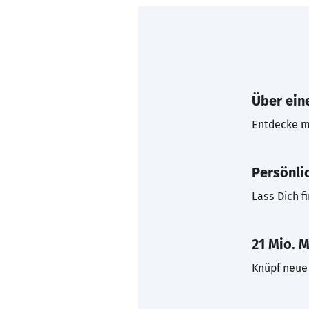
Über eine
Entdecke mi
Persönli
Lass Dich f
21 Mio. M
Knüpf neue 