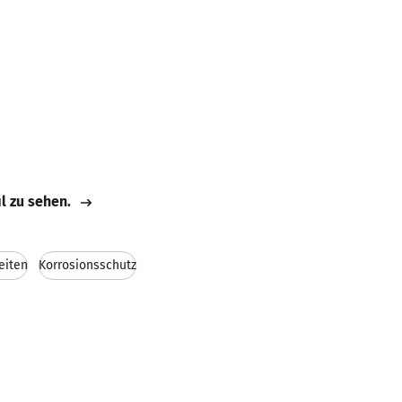
il zu sehen.
eiten
Korrosionsschutz