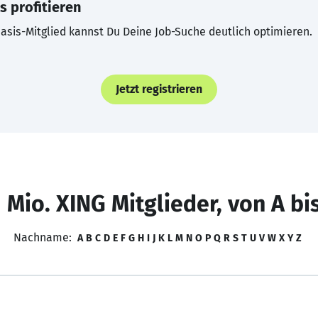
s profitieren
asis-Mitglied kannst Du Deine Job-Suche deutlich optimieren.
Jetzt registrieren
 Mio. XING Mitglieder, von A bi
Nachname:
A
B
C
D
E
F
G
H
I
J
K
L
M
N
O
P
Q
R
S
T
U
V
W
X
Y
Z