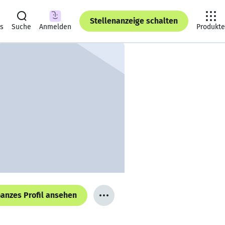
Stellenanzeige schalten
ts
Suche
Anmelden
Produkte
anzes Profil ansehen