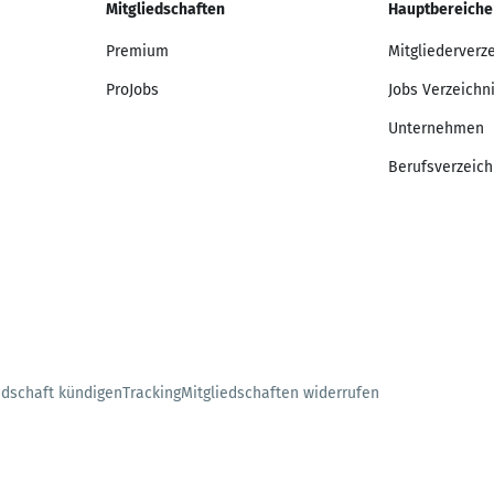
Mitgliedschaften
Hauptbereiche
Premium
Mitgliederverz
ProJobs
Jobs Verzeichn
Unternehmen
Berufsverzeich
edschaft kündigen
Tracking
Mitgliedschaften widerrufen