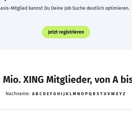
asis-Mitglied kannst Du Deine Job-Suche deutlich optimieren.
Jetzt registrieren
 Mio. XING Mitglieder, von A bi
Nachname:
A
B
C
D
E
F
G
H
I
J
K
L
M
N
O
P
Q
R
S
T
U
V
W
X
Y
Z