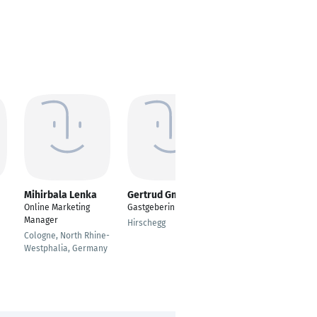
Mihirbala Lenka
Gertrud Gmeiner
Lena Rüttgers
Online Marketing
Gastgeberin
Junior Online
Manager
Marketing Manager
Hirschegg
Cologne, North Rhine-
Cologne
Westphalia, Germany