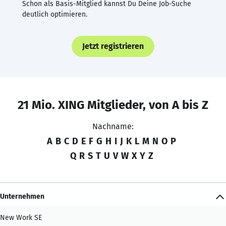
Schon als Basis-Mitglied kannst Du Deine Job-Suche
deutlich optimieren.
Jetzt registrieren
21 Mio. XING Mitglieder, von A bis Z
Nachname:
A
B
C
D
E
F
G
H
I
J
K
L
M
N
O
P
Q
R
S
T
U
V
W
X
Y
Z
Unternehmen
New Work SE