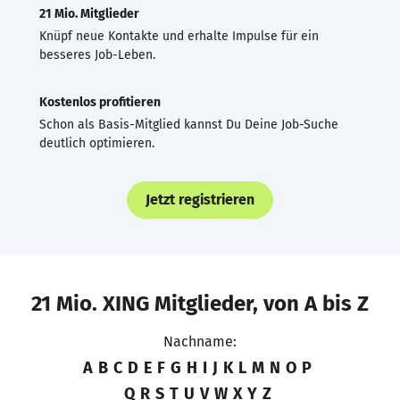
21 Mio. Mitglieder
Knüpf neue Kontakte und erhalte Impulse für ein
besseres Job-Leben.
Kostenlos profitieren
Schon als Basis-Mitglied kannst Du Deine Job-Suche
deutlich optimieren.
Jetzt registrieren
21 Mio. XING Mitglieder, von A bis Z
Nachname:
A
B
C
D
E
F
G
H
I
J
K
L
M
N
O
P
Q
R
S
T
U
V
W
X
Y
Z