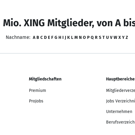
 Mio. XING Mitglieder, von A bi
Nachname:
A
B
C
D
E
F
G
H
I
J
K
L
M
N
O
P
Q
R
S
T
U
V
W
X
Y
Z
Mitgliedschaften
Hauptbereiche
Premium
Mitgliederverz
ProJobs
Jobs Verzeichn
Unternehmen
Berufsverzeich