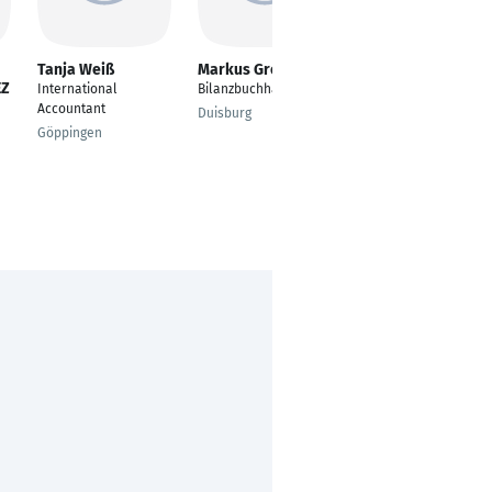
Tanja Weiß
Markus Grohmann
Muhammad
EZ
Hassan
International
Bilanzbuchhalter
Senior Accountant
Accountant
Duisburg
erlangen-nürnberg
Göppingen