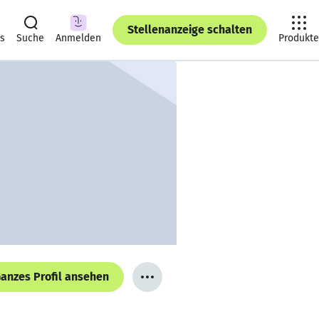
Stellenanzeige schalten
ts
Suche
Anmelden
Produkte
anzes Profil ansehen