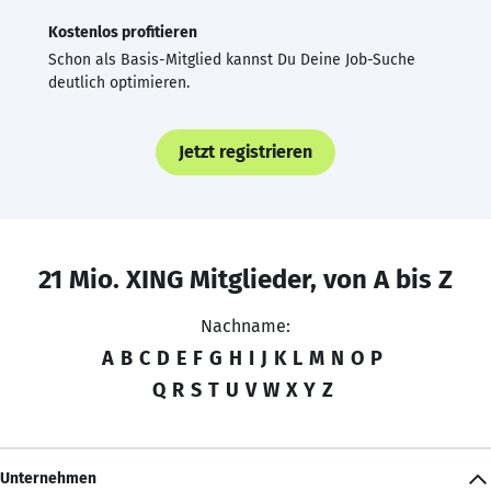
Kostenlos profitieren
Schon als Basis-Mitglied kannst Du Deine Job-Suche
deutlich optimieren.
Jetzt registrieren
21 Mio. XING Mitglieder, von A bis Z
Nachname:
A
B
C
D
E
F
G
H
I
J
K
L
M
N
O
P
Q
R
S
T
U
V
W
X
Y
Z
Unternehmen