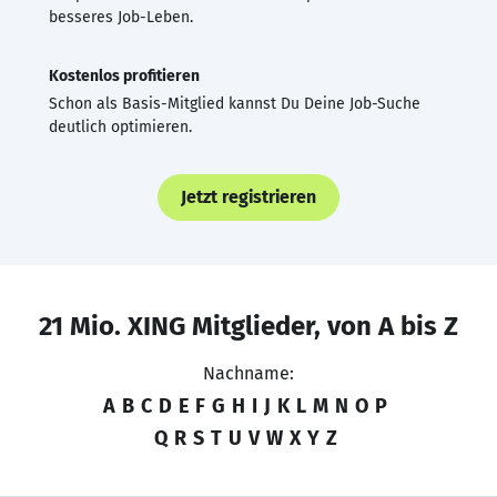
besseres Job-Leben.
Kostenlos profitieren
Schon als Basis-Mitglied kannst Du Deine Job-Suche
deutlich optimieren.
Jetzt registrieren
21 Mio. XING Mitglieder, von A bis Z
Nachname:
A
B
C
D
E
F
G
H
I
J
K
L
M
N
O
P
Q
R
S
T
U
V
W
X
Y
Z