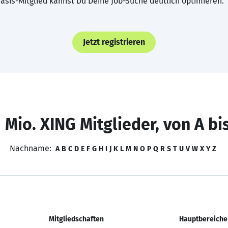
asis-Mitglied kannst Du Deine Job-Suche deutlich optimieren.
Jetzt registrieren
 Mio. XING Mitglieder, von A bi
Nachname:
A
B
C
D
E
F
G
H
I
J
K
L
M
N
O
P
Q
R
S
T
U
V
W
X
Y
Z
Mitgliedschaften
Hauptbereiche