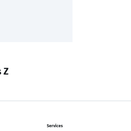
s Z
Services