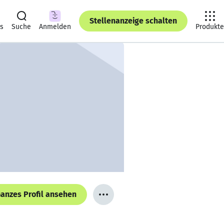
Stellenanzeige schalten
ts
Suche
Anmelden
Produkte
anzes Profil ansehen