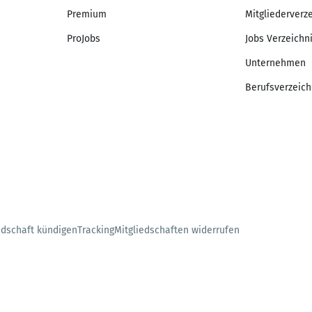
Premium
Mitgliederverz
ProJobs
Jobs Verzeichn
Unternehmen
Berufsverzeich
edschaft kündigen
Tracking
Mitgliedschaften widerrufen