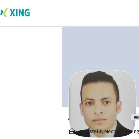
Ahmed Genedy
Ba
Angestellt, Mechanical En