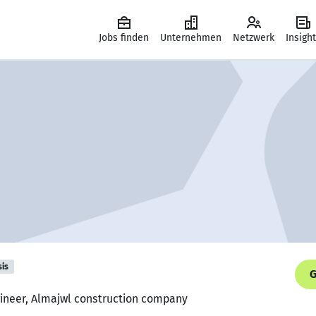
Jobs finden
Unternehmen
Netzwerk
Insigh
sis
G
gineer, Almajwl construction company