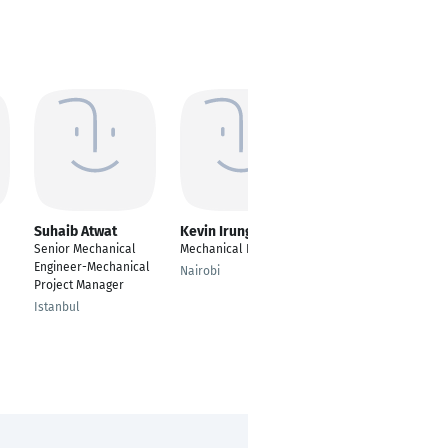
Suhaib Atwat
Kevin Irungu
Dawar Azhar
Senior Mechanical
Mechanical Engineer
Senior Mechanical
Engineer-Mechanical
Design Engineer
Nairobi
Project Manager
Lahore
Istanbul