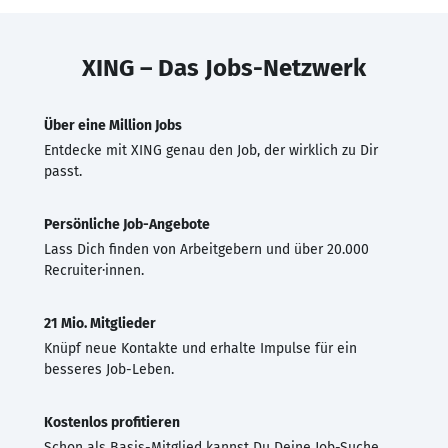
XING – Das Jobs-Netzwerk
Über eine Million Jobs
Entdecke mit XING genau den Job, der wirklich zu Dir
passt.
Persönliche Job-Angebote
Lass Dich finden von Arbeitgebern und über 20.000
Recruiter·innen.
21 Mio. Mitglieder
Knüpf neue Kontakte und erhalte Impulse für ein
besseres Job-Leben.
Kostenlos profitieren
Schon als Basis-Mitglied kannst Du Deine Job-Suche