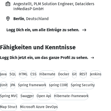
Angestellt, PLM Solution Engineer, Dataciders
InMediasP GmbH
Berlin
, Deutschland
Logg Dich ein, um alle Einträge zu sehen.
Fähigkeiten und Kenntnisse
Logg Dich jetzt ein, um das ganze Profil zu sehen.
Java
SQL
HTML
CSS
Hibernate
Docker
Git
REST
Jenkins
JUnit
JPA
Spring Framework
spring CORE
Spring Security
Spring MVC
Swagger
Open Api
Hibernate-Framework
Map Struct
Microsoft Azure DevOps