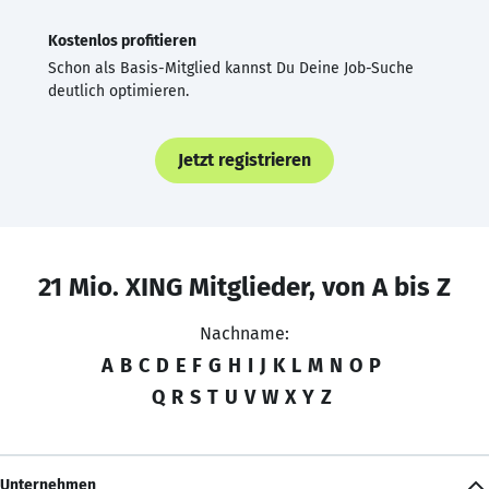
Kostenlos profitieren
Schon als Basis-Mitglied kannst Du Deine Job-Suche
deutlich optimieren.
Jetzt registrieren
21 Mio. XING Mitglieder, von A bis Z
Nachname:
A
B
C
D
E
F
G
H
I
J
K
L
M
N
O
P
Q
R
S
T
U
V
W
X
Y
Z
Unternehmen