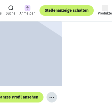
Stellenanzeige schalten
ts
Suche
Anmelden
Produkte
anzes Profil ansehen