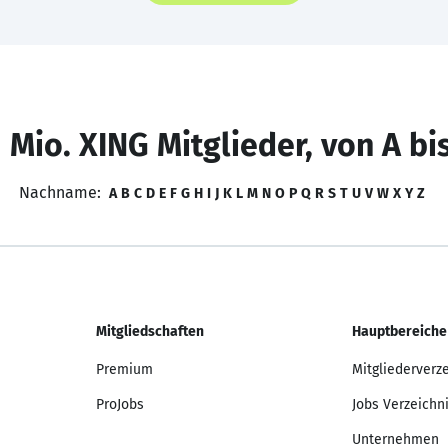
 Mio. XING Mitglieder, von A bi
Nachname:
A
B
C
D
E
F
G
H
I
J
K
L
M
N
O
P
Q
R
S
T
U
V
W
X
Y
Z
Mitgliedschaften
Hauptbereiche
Premium
Mitgliederverz
ProJobs
Jobs Verzeichn
Unternehmen