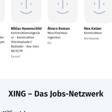
Niklas Hauenschild
Álvaro Roman
Max Katzer
Konstruktionsingenie
Maschinenbau
Konstrukteur
der
ur - Konstruktion
Ingenieur
Nordwalde
yst
Teleskoplader/
Elx
Radlader - Key-User
NX/ECTR
Kassel
XING – Das Jobs-Netzwerk