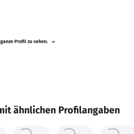
 ganze Profil zu sehen.
mit ähnlichen Profilangaben