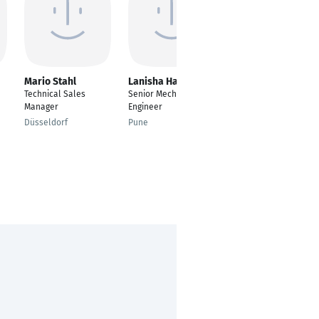
Mario Stahl
Lanisha Hawelikar
Niklas Kreyenborg
Technical Sales
Senior Mechanical
Strategischer
Manager
Engineer
Einkäufer
Düsseldorf
Pune
Deutschland