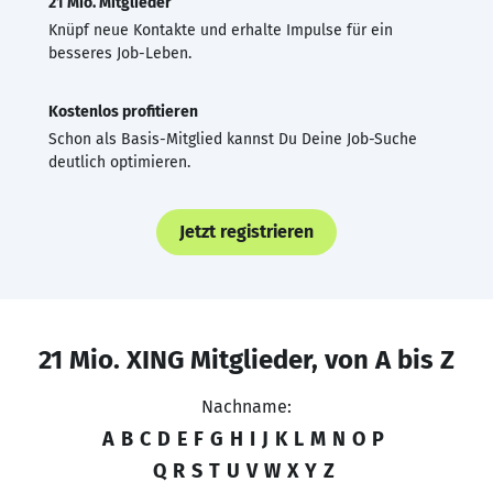
21 Mio. Mitglieder
Knüpf neue Kontakte und erhalte Impulse für ein
besseres Job-Leben.
Kostenlos profitieren
Schon als Basis-Mitglied kannst Du Deine Job-Suche
deutlich optimieren.
Jetzt registrieren
21 Mio. XING Mitglieder, von A bis Z
Nachname:
A
B
C
D
E
F
G
H
I
J
K
L
M
N
O
P
Q
R
S
T
U
V
W
X
Y
Z