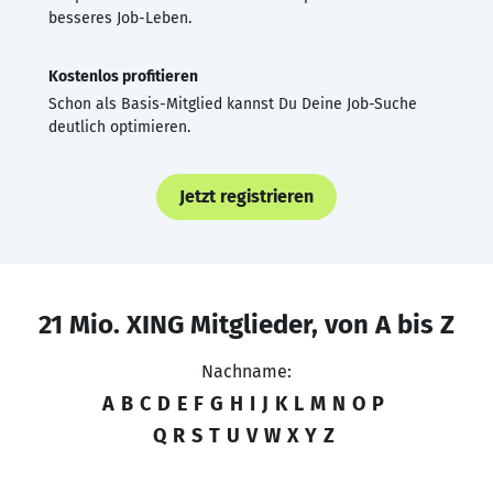
besseres Job-Leben.
Kostenlos profitieren
Schon als Basis-Mitglied kannst Du Deine Job-Suche
deutlich optimieren.
Jetzt registrieren
21 Mio. XING Mitglieder, von A bis Z
Nachname:
A
B
C
D
E
F
G
H
I
J
K
L
M
N
O
P
Q
R
S
T
U
V
W
X
Y
Z