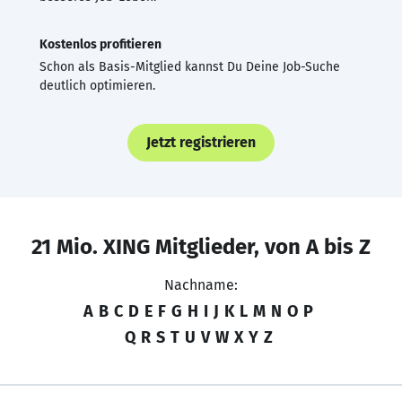
Kostenlos profitieren
Schon als Basis-Mitglied kannst Du Deine Job-Suche
deutlich optimieren.
Jetzt registrieren
21 Mio. XING Mitglieder, von A bis Z
Nachname:
A
B
C
D
E
F
G
H
I
J
K
L
M
N
O
P
Q
R
S
T
U
V
W
X
Y
Z