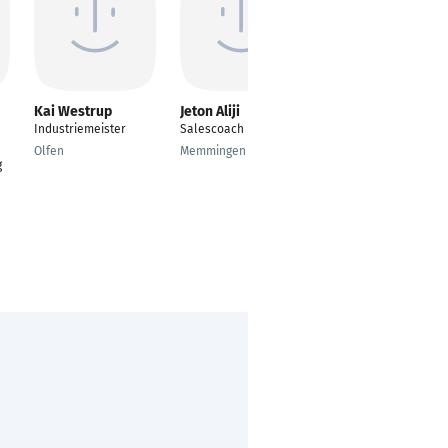
Kai Westrup
Jeton Aliji
Fabian Rothe
Industriemeister
Salescoach
Werkstattleiter
Olfen
Memmingen
Estorf
g