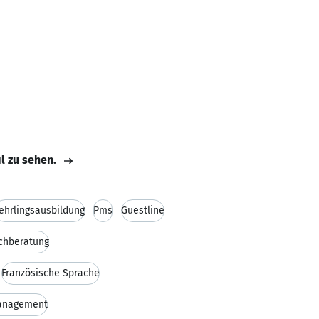
il zu sehen.
ehrlingsausbildung
Pms
Guestline
chberatung
Französische Sprache
anagement