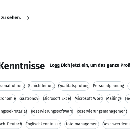
e zu sehen.
Kenntnisse
Logg Dich jetzt ein, um das ganze Prof
rsonalführung
Schichtleitung
Qualitätsprüfung
Personalplanung
L
tronomie
Gastronovi
Microsoft Excel
Microsoft Word
Mailings
Fa
ngssekretariat
Reservierungssoftware
Reservierungsmanagement
isch-Deutsch
Englischkenntnisse
Hotelmanagement
Beschwerdem