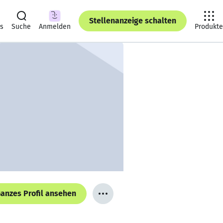
Stellenanzeige schalten
ts
Suche
Anmelden
Produkte
anzes Profil ansehen