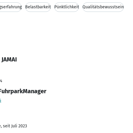
gserfahrung
Belastbarkeit
Pünktlichkeit
Qualitätsbewusstsein
 JAMAI
24
 FuhrparkManager
G
 seit Juli 2023