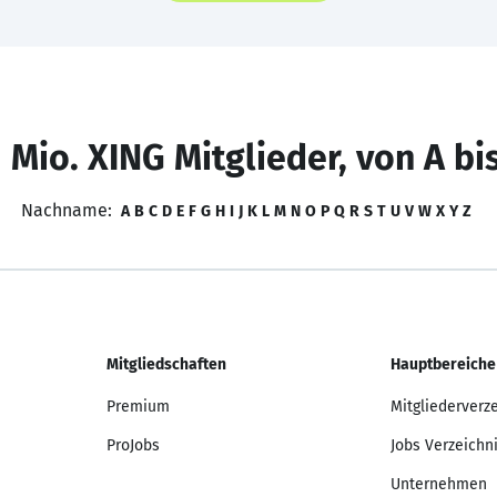
 Mio. XING Mitglieder, von A bi
Nachname:
A
B
C
D
E
F
G
H
I
J
K
L
M
N
O
P
Q
R
S
T
U
V
W
X
Y
Z
Mitgliedschaften
Hauptbereiche
Premium
Mitgliederverz
ProJobs
Jobs Verzeichn
Unternehmen