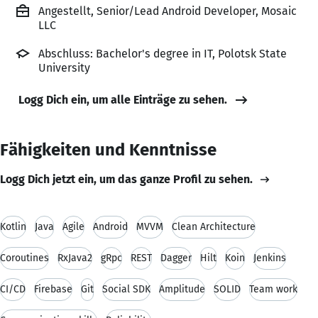
Angestellt, Senior/Lead Android Developer, Mosaic
LLC
Abschluss: Bachelor's degree in IT, Polotsk State
University
Logg Dich ein, um alle Einträge zu sehen.
Fähigkeiten und Kenntnisse
Logg Dich jetzt ein, um das ganze Profil zu sehen.
Kotlin
Java
Agile
Android
MVVM
Clean Architecture
Coroutines
RxJava2
gRpc
REST
Dagger
Hilt
Koin
Jenkins
CI/CD
Firebase
Git
Social SDK
Amplitude
SOLID
Team work