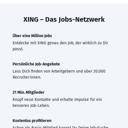
XING – Das Jobs-Netzwerk
Über eine Million Jobs
Entdecke mit XING genau den Job, der wirklich zu Dir
passt.
Persönliche Job-Angebote
Lass Dich finden von Arbeitgebern und über 20.000
Recruiter·innen.
21 Mio. Mitglieder
Knüpf neue Kontakte und erhalte Impulse für ein
besseres Job-Leben.
Kostenlos profitieren
Schon als Basis-Mitglied kannst Du Deine Job-Suche